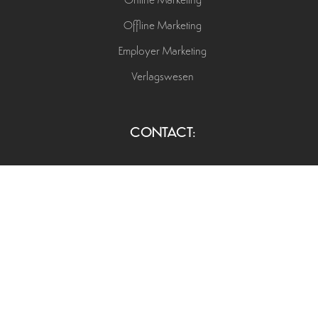
Online Marketing
Offline Marketing
Employer Marketing
Verlagswesen
CONTACT:
+49 173 53 71 449
info@rimagine-media.de
Schimmelmannstraße 84
22926 Ahrensburg
Privatsphäre-Einstellungen ändern
|
Historie der Privatsphäre-