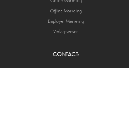
Online Marketing
Offline Marketing
Employer Marketing
Verlagswesen
CONTACT:
+49 173 53 71 449
info@rimagine-media.de
Schimmelmannstraße 84
22926 Ahrensburg
Privatsphäre-Einstellungen ändern
|
Historie der Privatsphäre-