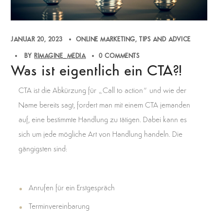
JANUAR 20, 2023
ONLINE MARKETING
TIPS AND ADVICE
BY
RIMAGINE_MEDIA
0 COMMENTS
Was ist eigentlich ein CTA?!
CTA ist die Abkürzung für „Call to action“ und wie der
Name bereits sagt, fordert man mit einem CTA jemanden
auf, eine bestimmte Handlung zu tätigen. Dabei kann es
sich um jede mögliche Art von Handlung handeln. Die
gängigsten sind:
Anrufen für ein Erstgespräch
Terminvereinbarung